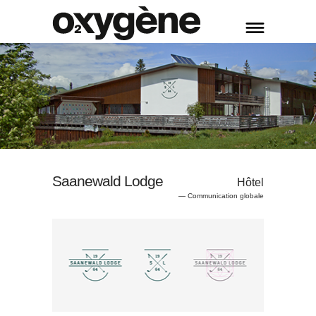
Accueil
Extraits choisis
Services
&
O+
Agence
Saanewald Lodge
Hôtel
Contact
— Communication globale